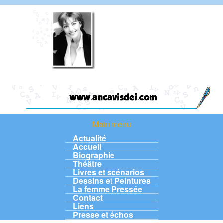
Aller au contenu principal
Anca
Visdei
Main menu
Main menu
Actualité
Accueil
Biographie
Théâtre
Livres et scénarios
Dessins et Peintures
La femme Pressée
Contact
Liens
Presse et échos