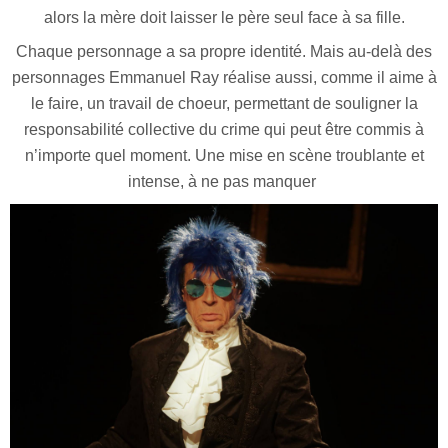
alors la mère doit laisser le père seul face à sa fille.
Chaque personnage a sa propre identité. Mais au-delà des
personnages Emmanuel Ray réalise aussi, comme il aime à
le faire, un travail de choeur, permettant de souligner la
responsabilité collective du crime qui peut être commis à
n’importe quel moment. Une mise en scène troublante et
intense, à ne pas manquer