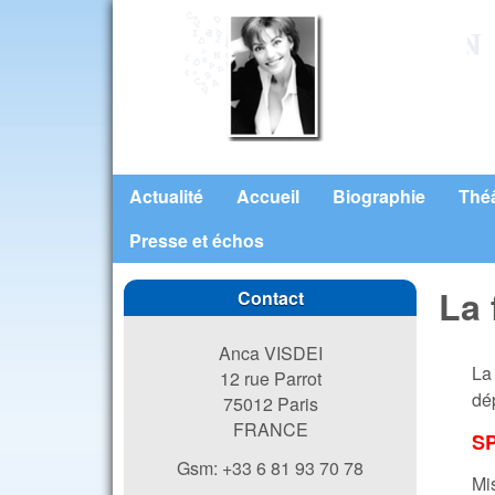
Anca
Visdei
Actualité
Accueil
Biographie
Thé
Main menu
Presse et échos
La
Contact
Anca VISDEI
La
12 rue Parrot
dé
75012 Paris
FRANCE
S
Gsm: +33 6 81 93 70 78
Mi