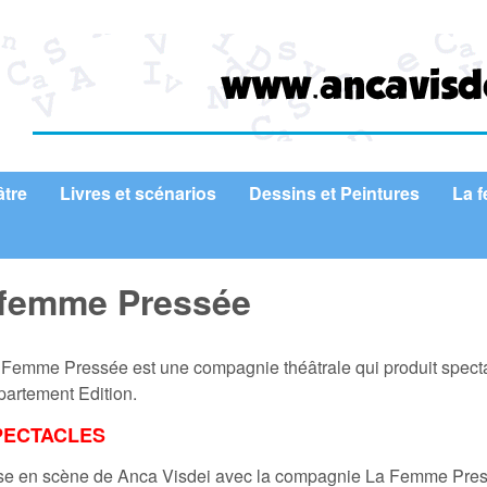
Aller au contenu principal
âtre
Livres et scénarios
Dessins et Peintures
La 
 femme Pressée
 Femme Pressée est une compagnie théâtrale qui produit spectac
partement Edition.
PECTACLES
se en scène de Anca Visdei avec la compagnie La Femme Pre