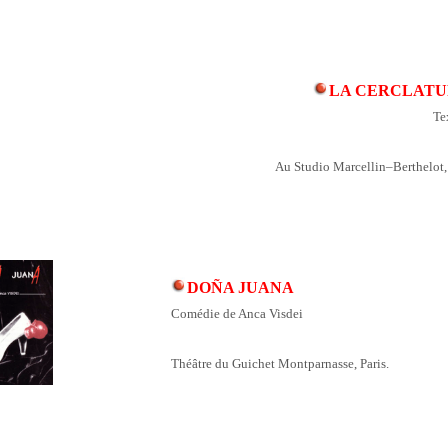
LA CERCLATU
Te
Au Studio Marcellin–Berthelot,
DOÑA JUANA
Comédie de Anca Visdei
Théâtre du Guichet Montparnasse, Paris.