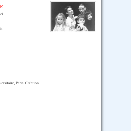
NE
ei
s.
ersitaire, Paris. Création.