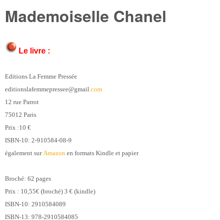
Mademoiselle Chanel
Le livre :
Editions La Femme Pressée
editionslafemmepressee@gmail
.com
12 rue Parrot
75012 Paris
Prix :10 €
ISBN-10: 2-910584-08-9
également sur
Amazon
en formats Kindle et papier
Broché: 62 pages
Prix : 10,55€ (broché) 3 € (kindle)
ISBN-10: 2910584089
ISBN-13: 978-2910584085