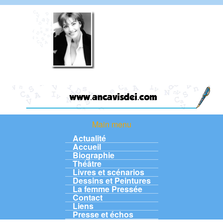
Aller au contenu principal
Anca
Visdei
Main menu
Main menu
Actualité
Accueil
Biographie
Théâtre
Livres et scénarios
Dessins et Peintures
La femme Pressée
Contact
Liens
Presse et échos